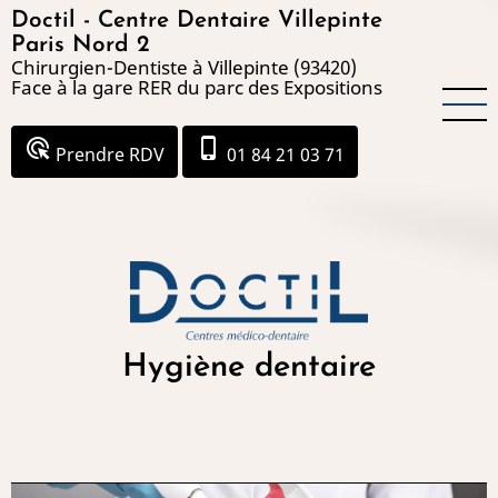
Aller
Doctil - Centre Dentaire Villepinte
au
Paris Nord 2
Chirurgien-Dentiste à Villepinte (93420)
contenu
Face à la gare RER du parc des Expositions
principal
ads_click
phone_iphone
Prendre RDV
01 84 21 03 71
Hygiène dentaire