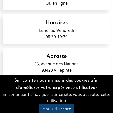
Ou en ligne
Horaires
Lundi au Vendredi
08:30-19:30
Adresse
85, Avenue des Nations
93420 Villepinte
Sur ce site nous utilisons des cookies afin
d'améliorer votre expérience utilisateur
Mentions légales
En continuant à naviguer sur ce site, vous acceptez cette
Honoraires -
Infos Conseil de l'Ordre -
Le site dentistes a
utilisation
été réalisé par
www.denti.site
Je suis d'accord