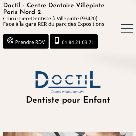
Aller
Doctil - Centre Dentaire Villepinte
au
Paris Nord 2
Chirurgien-Dentiste à Villepinte (93420)
contenu
Face à la gare RER du parc des Expositions
principal
ads_click
phone_iphone
Prendre RDV
01 84 21 03 71
Dentiste pour Enfant